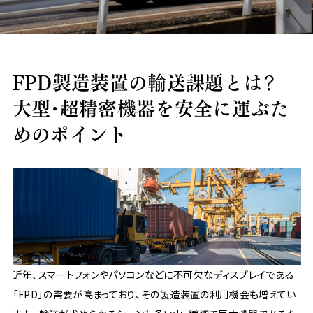
課題から探す
フェリーによる海上輸送で航空輸送のコストダウ
リードタイムを短縮したい
輸送品質を向上したい
モーダルシフトとは？メリットと解決できる課題
物流の効率化を図りたい
物流業界の2024年問題対策
海上輸送のコンテナ不足問題
RORO船・フェリー輸送のメリット
共同配送でコスト・CO2削減
365日・土日祝通関対応
物流改善で取り組むSDGｓアクション
ホワイト物流の推進
物流のBCP対策
ドライバー不足対策
物流クライシスに備える
ン
業界別ソリューション
越境EC 輸入
輸入支援サービス
FPD製造装置の輸送課題とは？
物流コラム
大型・超精密機器を安全に運ぶた
よくある質問
めのポイント
設備紹介
グループ船会社
国内輸送設備
国際輸送設備
所有倉庫
物流子会社
会社情報
ご挨拶
会社概要
会社沿革
拠点案内
CSR
環境対策
品質保証
地域活動について
その他
近年、スマートフォンやパソコンなどに不可欠なディスプレイである
採用情報
プレスリリース
リンク集
各種約款
サイトポリシー
サイトマップ
「FPD」の需要が高まっており、その製造装置の利用機会も増えてい