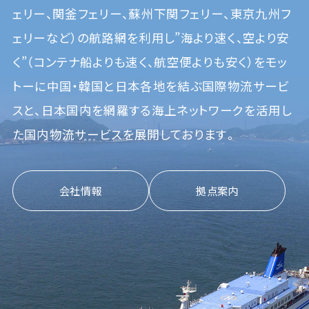
ェリー、関釜フェリー、蘇州下関フェリー、東京九州フ
ェリーなど）の
航路網を利用し”海より速く、空より安
く”（コンテナ船よりも速く、航空便よりも安く）をモッ
トーに
中国・韓国と日本各地を結ぶ国際物流サービ
スと、日本国内を網羅する海上ネットワークを活用し
た
国内物流サービスを展開しております。
会社情報
拠点案内