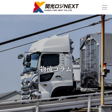
スケジュール
ダウンロード
CO2削減
お問い合わせ
シミュレーター
物流コラム
特長
国際・国内物流
国際物流
フェリー輸送のメリット
航路紹介
国際物流の特徴
主な輸送事例
国内物流
フェリー輸送のメリット
航路紹介
国内物流の特徴
主な輸送事例
物流サービス
中国輸送サービス
韓国フェリー輸送サービス
国際・国内複合一貫輸送
20トントレーラーによる海上輸送サービス
半導体・製造装置の高品質輸送
精密機器輸送サービス
インランドデポサービス
倉庫保管サービス
幹線輸送サービス
海陸一貫輸送
戸口輸送
特殊貨物集荷～輸送サービス
内航フェリーによる輸送サービス
NVOCCサービス
輸送・梱包一貫サービス