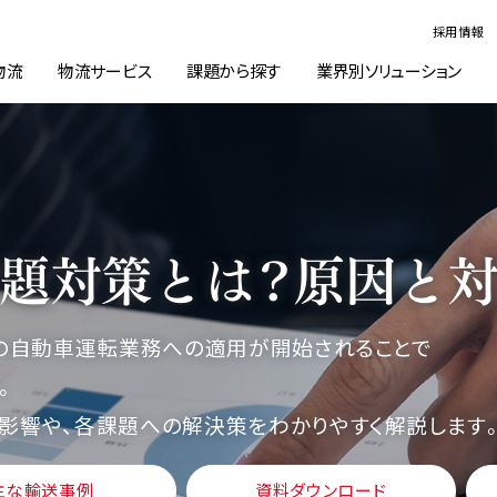
採用情報
物流
物流サービス
課題から探す
業界別ソリューション
年問題対策とは？原因と
法」の自動車運転業務への適用が開始されることで
。
す影響や、各課題への解決策をわかりやすく解説します
主な輸送事例
資料ダウンロード