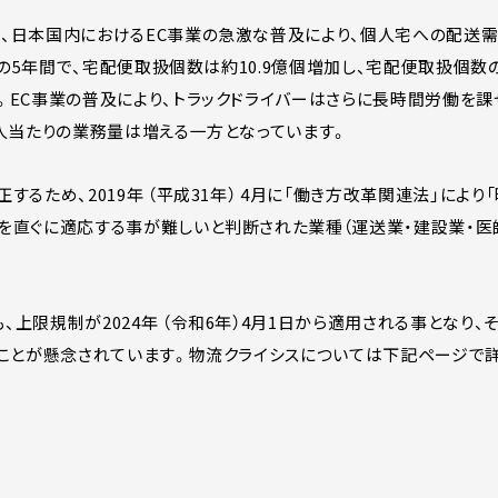
、日本国内におけるEC事業の急激な普及により、個人宅への配送
までの5年間で、宅配便取扱個数は約10.9億個増加し、宅配便取扱個
。EC事業の普及により、トラックドライバーはさらに長時間労働を
1人当たりの業務量は増える一方となっています。
するため、2019年 （平成31年） 4月に「働き方改革関連法」によ
を直ぐに適応する事が難しいと判断された業種（運送業・建設業・
上限規制が2024年 （令和6年）4月1日から適用される事となり、
ることが懸念されています。物流クライシスについては下記ページで詳