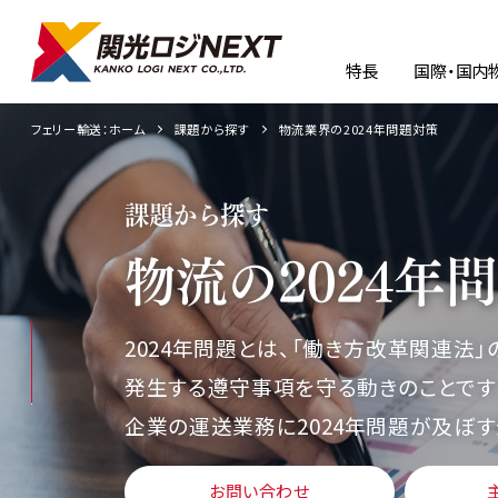
特長
国際・国内
フェリー輸送：ホーム
課題から探す
物流業界の2024年問題対策
課題から探す
物流の2024
2024年問題とは、「働き方改革関連
発生する遵守事項を守る動きのことです
企業の運送業務に2024年問題が及ぼ
お問い合わせ