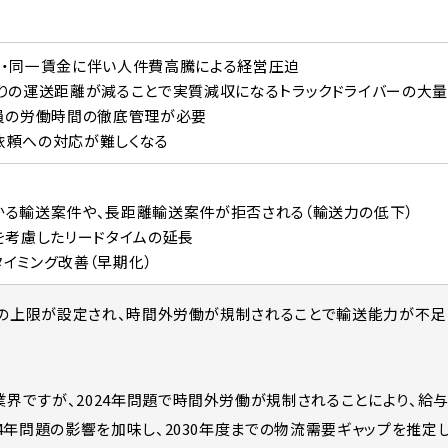
働・同一賃金に伴い人件費高騰による経営圧迫
りの運送距離が減ることで実質減収になるトラックドライバーの大
業員の労働時間の徹底管理が必要
依頼への対応が難しくなる
かる輸送案件や、長距離輸送案件が拒否される（輸送力の低下）
を考慮したリードタイムの延長
イミング改善（早期化）
時間の上限が設定され、時間外労働が規制されることで輸送能力が不
界ですが、2024年問題で時間外労働が規制されることにより、給
4年問題の影響を加味し、2030年度までの物流需要ギャップを推定し