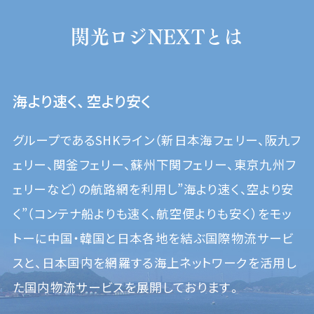
関光ロジNEXTとは
海より速く、空より安く
グループであるSHKライン（新日本海フェリー、阪九フ
ェリー、関釜フェリー、蘇州下関フェリー、東京九州フ
ェリーなど）の
航路網を利用し”海より速く、空より安
く”（コンテナ船よりも速く、航空便よりも安く）をモッ
トーに
中国・韓国と日本各地を結ぶ国際物流サービ
スと、日本国内を網羅する海上ネットワークを活用し
た
国内物流サービスを展開しております。