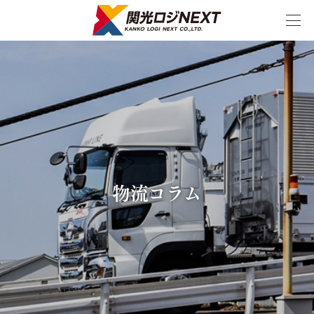
スケジュール
ダウンロード
CO2削減
お問い合わせ
シミュレーター
物流コラム
特長
国際・国内物流
国際物流
フェリー輸送のメリット
航路紹介
国際物流の特徴
主な輸送事例
国内物流
フェリー輸送のメリット
航路紹介
国内物流の特徴
主な輸送事例
物流サービス
中国輸送サービス
韓国フェリー輸送サービス
国際・国内複合一貫輸送
20トントレーラーによる海上輸送サービス
半導体・製造装置の高品質輸送
精密機器輸送サービス
インランドデポサービス
倉庫保管サービス
幹線輸送サービス
海陸一貫輸送
戸口輸送
特殊貨物集荷～輸送サービス
内航フェリーによる輸送サービス
NVOCCサービス
輸送・梱包一貫サービス