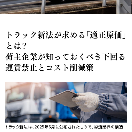
課題から探す
フェリーによる海上輸送で航空輸送のコストダウ
リードタイムを短縮したい
輸送品質を向上したい
モーダルシフトとは？メリットと解決できる課題
物流の効率化を図りたい
物流業界の2024年問題対策
海上輸送のコンテナ不足問題
RORO船・フェリー輸送のメリット
共同配送でコスト・CO2削減
365日・土日祝通関対応
物流改善で取り組むSDGｓアクション
ホワイト物流の推進
物流のBCP対策
ドライバー不足対策
物流クライシスに備える
ン
業界別ソリューション
越境EC 輸入
輸入支援サービス
トラック新法が求める「適正原価」
物流コラム
とは？
よくある質問
荷主企業が知っておくべき下回る
設備紹介
運賃禁止とコスト削減策
グループ船会社
国内輸送設備
国際輸送設備
所有倉庫
物流子会社
会社情報
ご挨拶
会社概要
会社沿革
拠点案内
CSR
環境対策
品質保証
地域活動について
その他
採用情報
プレスリリース
リンク集
各種約款
サイトポリシー
サイトマップ
トラック新法は、2025年6月に公布されたもので、物流業界の構造