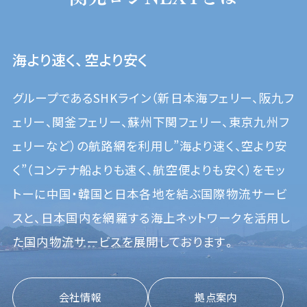
海より速く、空より安く
グループであるSHKライン（新日本海フェリー、阪九フ
ェリー、関釜フェリー、蘇州下関フェリー、東京九州フ
ェリーなど）の
航路網を利用し”海より速く、空より安
く”（コンテナ船よりも速く、航空便よりも安く）をモッ
トーに
中国・韓国と日本各地を結ぶ国際物流サービ
スと、日本国内を網羅する海上ネットワークを活用し
た
国内物流サービスを展開しております。
会社情報
拠点案内