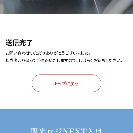
課題から探す
フェリーによる海上輸送で航空輸送のコストダウ
リードタイムを短縮したい
輸送品質を向上したい
モーダルシフトとは？メリットと解決できる課題
物流の効率化を図りたい
物流業界の2024年問題対策
海上輸送のコンテナ不足問題
RORO船・フェリー輸送のメリット
共同配送でコスト・CO2削減
365日・土日祝通関対応
物流改善で取り組むSDGｓアクション
ホワイト物流の推進
物流のBCP対策
ドライバー不足対策
物流クライシスに備える
ン
業界別ソリューション
越境EC 輸入
輸入支援サービス
物流コラム
送信完了
よくある質問
お問い合わせいただきありがとうございました。
担当者より追ってご連絡いたしますので、しばらくお待ちください。
設備紹介
グループ船会社
国内輸送設備
国際輸送設備
所有倉庫
物流子会社
トップに戻る
会社情報
ご挨拶
会社概要
会社沿革
拠点案内
CSR
環境対策
品質保証
地域活動について
その他
採用情報
プレスリリース
リンク集
各種約款
サイトポリシー
サイトマップ
関光ロジNEXTとは