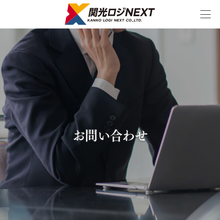
スケジュール
ダウンロード
CO2削減
お問い合わせ
シミュレーター
お問い合わせ
特長
国際・国内物流
国際物流
フェリー輸送のメリット
航路紹介
国際物流の特徴
主な輸送事例
国内物流
フェリー輸送のメリット
航路紹介
国内物流の特徴
主な輸送事例
物流サービス
中国輸送サービス
韓国フェリー輸送サービス
国際・国内複合一貫輸送
20トントレーラーによる海上輸送サービス
半導体・製造装置の高品質輸送
精密機器輸送サービス
インランドデポサービス
倉庫保管サービス
幹線輸送サービス
海陸一貫輸送
戸口輸送
特殊貨物集荷～輸送サービス
内航フェリーによる輸送サービス
NVOCCサービス
輸送・梱包一貫サービス