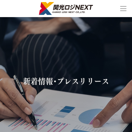
スケジュール
ダウンロード
CO2削減
お問い合わせ
シミュレーター
新着情報・プレスリリース
特長
国際・国内物流
国際物流
フェリー輸送のメリット
航路紹介
国際物流の特徴
主な輸送事例
国内物流
フェリー輸送のメリット
航路紹介
国内物流の特徴
主な輸送事例
物流サービス
中国輸送サービス
韓国フェリー輸送サービス
国際・国内複合一貫輸送
20トントレーラーによる海上輸送サービス
半導体・製造装置の高品質輸送
精密機器輸送サービス
インランドデポサービス
倉庫保管サービス
幹線輸送サービス
海陸一貫輸送
戸口輸送
特殊貨物集荷～輸送サービス
内航フェリーによる輸送サービス
NVOCCサービス
輸送・梱包一貫サービス