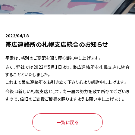
課題から探す
フェリーによる海上輸送で航空輸送のコストダウ
リードタイムを短縮したい
輸送品質を向上したい
モーダルシフトとは？メリットと解決できる課題
物流の効率化を図りたい
物流業界の2024年問題対策
海上輸送のコンテナ不足問題
RORO船・フェリー輸送のメリット
共同配送でコスト・CO2削減
365日・土日祝通関対応
物流改善で取り組むSDGｓアクション
ホワイト物流の推進
物流のBCP対策
ドライバー不足対策
物流クライシスに備える
ン
業界別ソリューション
越境EC 輸入
輸入支援サービス
2022/04/18
物流コラム
帯広連絡所の札幌支店統合のお知らせ
よくある質問
平素は、格別のご高配を賜り厚く御礼申し上げます。
さて、弊社では2022年5月1日より、帯広連絡所を札幌支店に統合
設備紹介
することといたしました。
グループ船会社
国内輸送設備
国際輸送設備
所有倉庫
物流子会社
これまで帯広連絡所をお引き立て下さり心より感謝申し上げます。
会社情報
今後は新しい札幌支店として、尚一層の努力を致す所存でございま
ご挨拶
会社概要
会社沿革
拠点案内
すので、倍旧のご支援ご鞭撻を賜りますようお願い申し上げます。
CSR
環境対策
品質保証
地域活動について
その他
一覧に戻る
採用情報
プレスリリース
リンク集
各種約款
サイトポリシー
サイトマップ